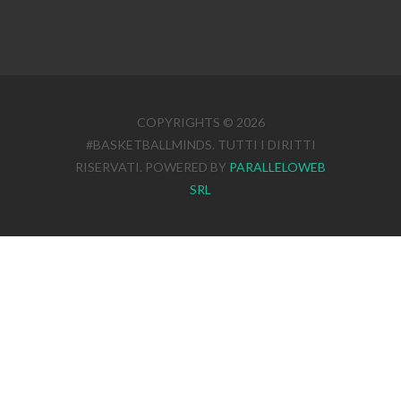
COPYRIGHTS © 2026
#BASKETBALLMINDS. TUTTI I DIRITTI
RISERVATI. POWERED BY
PARALLELOWEB
SRL