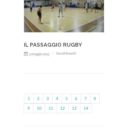
IL PASSAGGIO RUGBY
David Breschi
5 maggio 2025
1
2
3
4
5
6
7
8
9
10
11
12
13
14