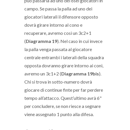
può passarla ad uno dei 6sei giocatori in
campo. Se passa la palla ad uno dei
giocatori laterali il difensore opposto
dovrà girare intorno al cono e
recuperare, avremo così un 3c2+1
(
Diagramma 19
). Nel caso in cui invece
la palla venga passata al giocatore
centrale entrambi i laterali della squadra
opposta dovranno girare intorno ai coni,
avremo un 3c1+2 (
Diagramma 19bis
).
Chi si trova in sotto-numero dovrà
giocare di continue finte per far perdere
tempo all’attacco. Quest’ultimo avrà 6"
per concludere, se non riesce a segnare
viene assegnato 1 punto alla difesa.