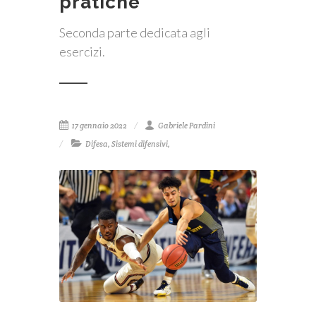
pratiche
Seconda parte dedicata agli
esercizi.
17 gennaio 2022
Gabriele Pardini
Difesa
,
Sistemi difensivi
,