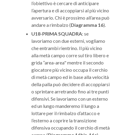
l’obiettivo è cercare di anticipare
l’apertura e di accoppiarsi al più vicino
avversario. Chi è prossimo all’area può
andare a rimbalzo (
Diagramma 16
).
U18-PRIMA SQUADRA
: se
lavoriamo con due esterni, vogliamo
che entrambi rientrino. Il più vicino
alla metà campo corre sul tiro libero e
grida “area-area" mentre il secondo
giocatore più vicino occupa il cerchio
di metà campo ed in base alla velocità
della palla può decidere di accoppiarsi
o sprintare arretrando fino ai tre punti
difensivi. Se lavoriamo con un esterno
ed un lungo manderemo il lungo a
lottare per il rimbalzo d’attacco e
l’esterno a coprire la transizione
difensiva occupando il cerchio di metà
campo (
Diagramma 16bis-16c
).