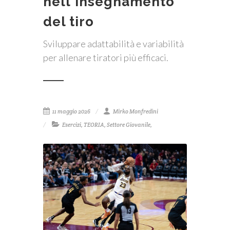
nell'insegnamento
del tiro
Sviluppare adattabilità e variabilità
per allenare tiratori più efficaci.
11 maggio 2026
Mirko Monfredini
Esercizi
,
TEORIA
,
Settore Giovanile
,