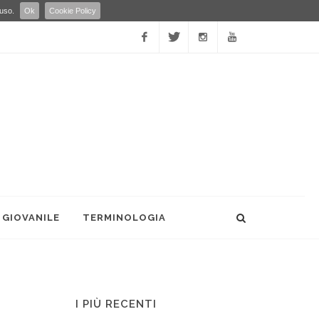
 uso.
Ok
Cookie Policy
Facebook
Twitter
Instagram
YouTube
 GIOVANILE
TERMINOLOGIA
I PIÙ RECENTI