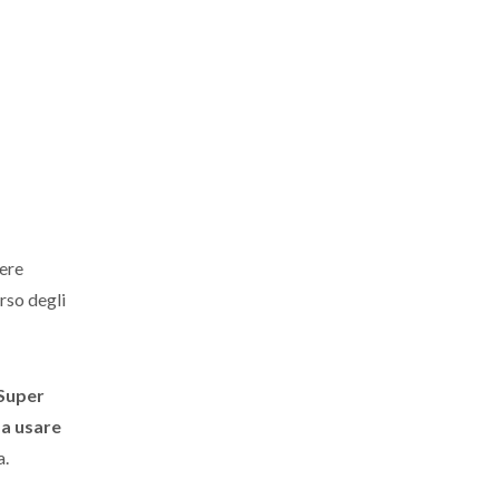
vere
rso degli
 Super
da usare
a.