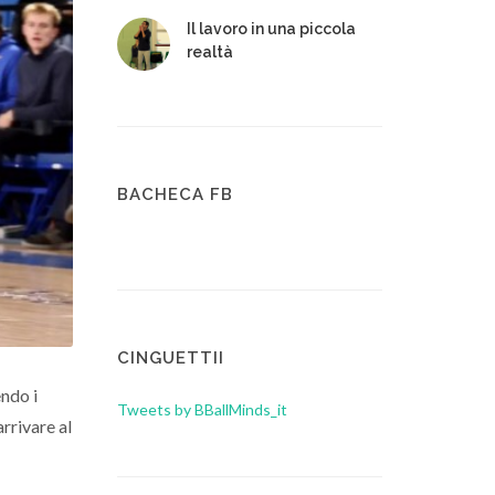
Il lavoro in una piccola
realtà
BACHECA FB
CINGUETTII
ndo i
Tweets by BBallMinds_it
rrivare al