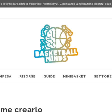
e di terze parti al fine di migliorare i nostri servizi. Continuando la navigazione autorizzi il suo
DIFESA
RISORSE
GUIDE
MINIBASKET
SETTORE
ome crearlo