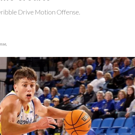
Dribble Drive Motion Offense.
ense
,