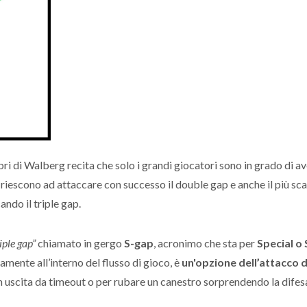
ri di Walberg recita che solo i grandi giocatori sono in grado di a
 riescono ad attaccare con successo il double gap e anche il più sca
ando il triple gap.
riple gap”
chiamato in gergo
S-gap
, acronimo che sta per
Special o
amente all’interno del flusso di gioco, è
un'opzione dell’attacco 
n uscita da timeout o per rubare un canestro sorprendendo la difes