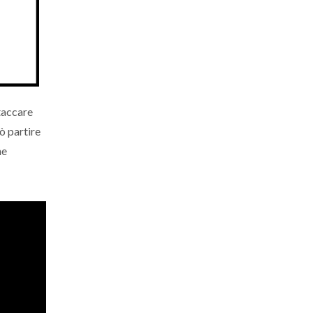
ttaccare
uò partire
ne