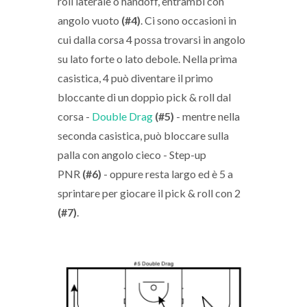
roll laterale o handoff, entrambi con
angolo vuoto
(#4)
. Ci sono occasioni in
cui dalla corsa 4 possa trovarsi in angolo
su lato forte o lato debole. Nella prima
casistica, 4 può diventare il primo
bloccante di un doppio pick & roll dal
corsa -
Double Drag
(#5)
- mentre nella
seconda casistica, può bloccare sulla
palla con angolo cieco - Step-up
PNR
(#6)
- oppure resta largo ed è 5 a
sprintare per giocare il pick & roll con 2
(#7)
.