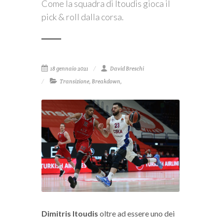
Come la squadra di Itoudis gioca il
pick & roll dalla corsa.
18 gennaio 2021
David Breschi
Transizione
,
Breakdown
,
Dimitris Itoudis
oltre ad essere uno dei