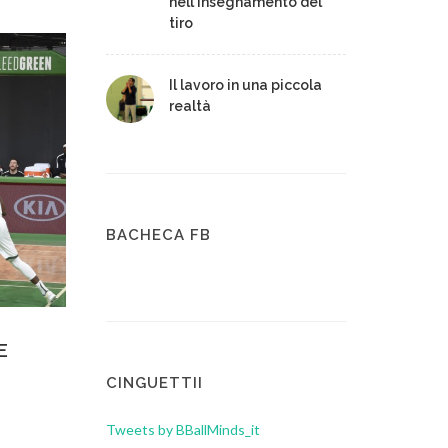
nell'insegnamento del
tiro
Il lavoro in una piccola
realtà
BACHECA FB
E
CINGUETTII
Tweets by BBallMinds_it