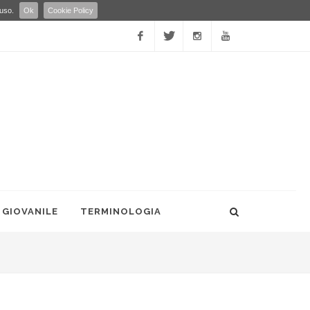
 uso.
Ok
Cookie Policy
Facebook
Twitter
Instagram
YouTube
 GIOVANILE
TERMINOLOGIA