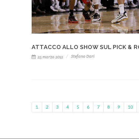
ATTACCO ALLO SHOW SUL PICK & 
Stefano Dari
25 marzo 2021
1
2
3
4
5
6
7
8
9
10