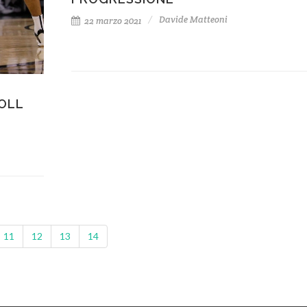
Davide Matteoni
22 marzo 2021
ROLL
11
12
13
14