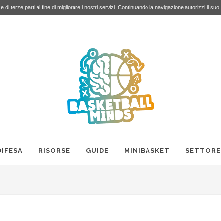
e di terze parti al fine di migliorare i nostri servizi. Continuando la navigazione autorizzi il suo
DIFESA
RISORSE
GUIDE
MINIBASKET
SETTORE