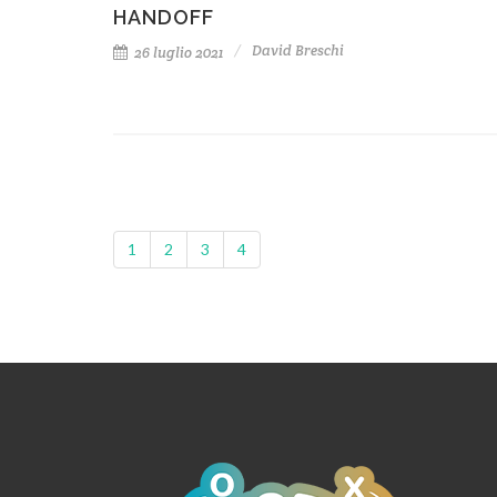
HANDOFF
David Breschi
26 luglio 2021
1
2
3
4