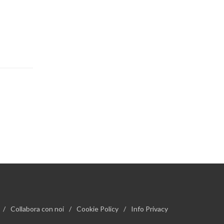
/
Collabora con noi
/
Cookie Policy
/
Info Privacy