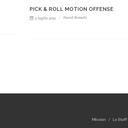
PICK & ROLL MOTION OFFENSE
David Breschi
5 luglio 2021
Mission
/
Lo Staff