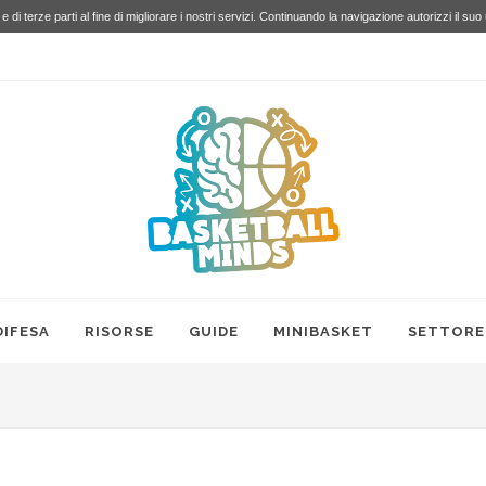
e di terze parti al fine di migliorare i nostri servizi. Continuando la navigazione autorizzi il suo
DIFESA
RISORSE
GUIDE
MINIBASKET
SETTORE