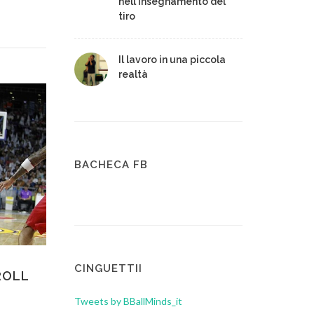
nell'insegnamento del
tiro
Il lavoro in una piccola
realtà
BACHECA FB
CINGUETTII
ROLL
Tweets by BBallMinds_it