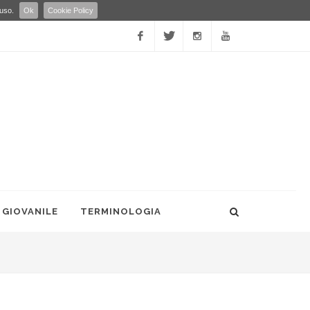
 uso.
Ok
Cookie Policy
Facebook
Twitter
Instagram
YouTube
 GIOVANILE
TERMINOLOGIA