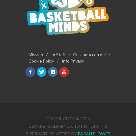
Mission
/
Lo Staff
/
Collabora con noi
/
Cookie Policy
/
Info Privacy
COPYRIGHTS © 2026
#BASKETBALLMINDS. TUTTI I DIRITTI
RISERVATI. POWERED BY
PARALLELOWEB