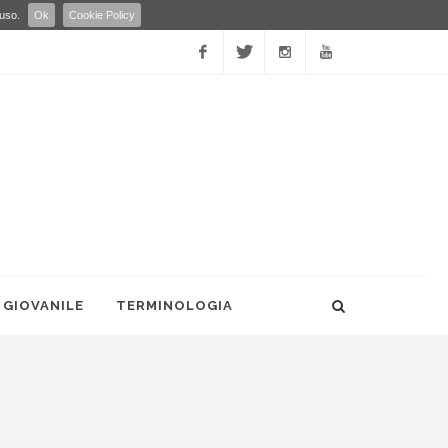
 uso.
Ok
Cookie Policy
Facebook
Twitter
Instagram
YouTube
 GIOVANILE
TERMINOLOGIA