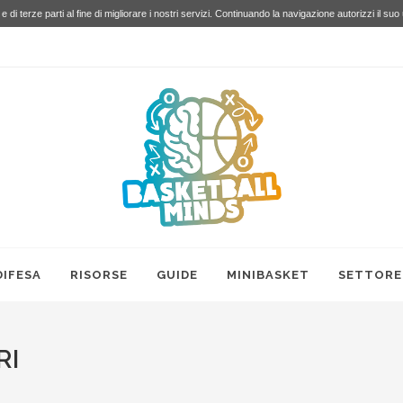
e di terze parti al fine di migliorare i nostri servizi. Continuando la navigazione autorizzi il suo
DIFESA
RISORSE
GUIDE
MINIBASKET
SETTORE
RI