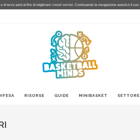
e di terze parti al fine di migliorare i nostri servizi. Continuando la navigazione autorizzi il suo
DIFESA
RISORSE
GUIDE
MINIBASKET
SETTORE
RI