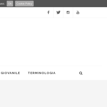
 uso.
Ok
Cookie Policy
Facebook
Twitter
Instagram
YouTube
 GIOVANILE
TERMINOLOGIA